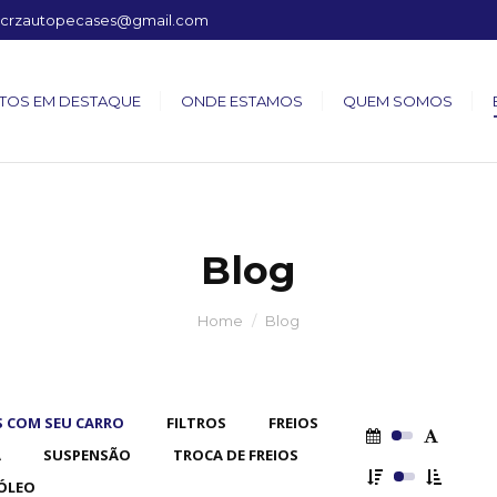
crzautopecases@gmail.com
TOS EM DESTAQUE
ONDE ESTAMOS
QUEM SOMOS
Blog
Home
Blog
 COM SEU CARRO
FILTROS
FREIOS
A
SUSPENSÃO
TROCA DE FREIOS
ÓLEO