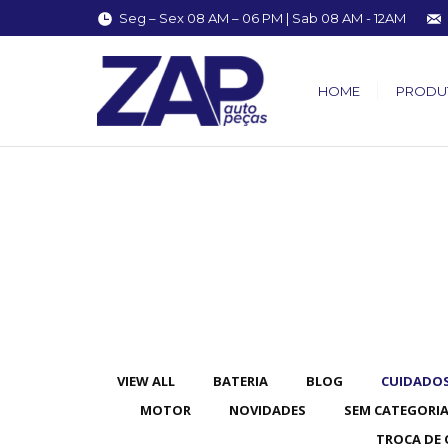
Seg – Sex 08 AM – 06 PM | Sab 08 AM - 12AM
HOME
PRODU
You are here:
VIEW ALL
BATERIA
BLOG
CUIDADOS
MOTOR
NOVIDADES
SEM CATEGORI
TROCA DE 