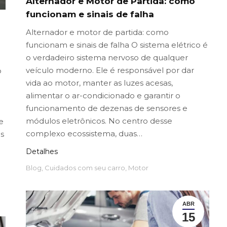
Alternador e Motor de Partida: como
funcionam e sinais de falha
Alternador e motor de partida: como
funcionam e sinais de falha O sistema elétrico é
o verdadeiro sistema nervoso de qualquer
veículo moderno. Ele é responsável por dar
o
vida ao motor, manter as luzes acesas,
alimentar o ar-condicionado e garantir o
funcionamento de dezenas de sensores e
módulos eletrônicos. No centro desse
e
complexo ecossistema, duas…
s
Detalhes
Blog
,
Cuidados com seu carro
,
Motor
ABR
15