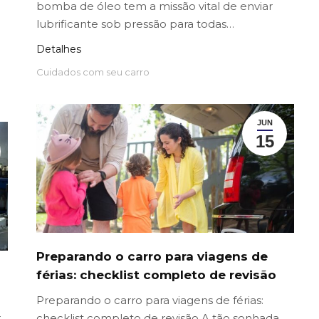
bomba de óleo tem a missão vital de enviar
lubrificante sob pressão para todas…
Detalhes
Cuidados com seu carro
JUN
15
Preparando o carro para viagens de
férias: checklist completo de revisão
Preparando o carro para viagens de férias:
r
checklist completo de revisão A tão sonhada