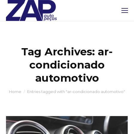
Tag Archives:
ar-
condicionado
automotivo
You are here:
Home
Entries tagged with "ar-condicionado automotivo"