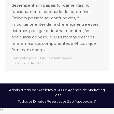
desempenham papéis fundamentais no
funcionamento adequado do automóvel.
Embora possam ser confundidos, é
importante entender a diferença entre esses
sistemas para garantir uma manutenção
adequada do veículo. Os sistemas elétricos
referem-se aos componentes elétricos que
fornecem energia…
Sem categoria
De
ZAP Autopeças
15 de maio de 2023
Administrado por AceleraVix
SEO
e
Agência de Marketing
Digital
Todos os Direitos Reservados Zap Autopeças ©
"
"