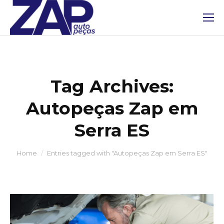
Tag Archives:
Autopeças Zap em
Serra ES
You are here:
Home
Entries tagged with "Autopeças Zap em Serra ES"