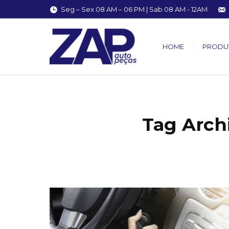
Seg – Sex 08 AM – 06 PM | Sab 08 AM - 12AM
HOME
PRODU
Tag Arch
You are here: