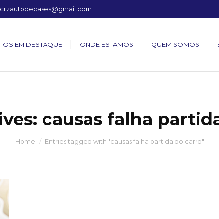
crzautopecases@gmail.com
TOS EM DESTAQUE
ONDE ESTAMOS
QUEM SOMOS
ives:
causas falha partid
Home
Entries tagged with "causas falha partida do carro"