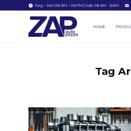
Seg – Sex 08 AM – 06 PM | Sab 08 AM - 12AM
HOME
PRODU
Tag Ar
You are here: