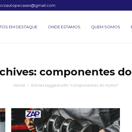
crzautopecases@gmail.com
TOS EM DESTAQUE
ONDE ESTAMOS
QUEM SOMOS
chives:
componentes do
Home
Entries tagged with "componentes do motor"