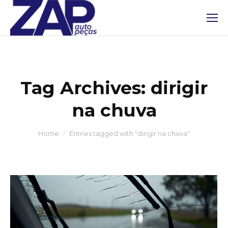
Tag Archives:
dirigir
na chuva
You are here:
Home
Entries tagged with "dirigir na chuva"