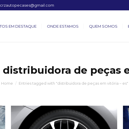
crzautopecases@gmail.com
TOS EM DESTAQUE
ONDE ESTAMOS
QUEM SOMOS
:
distribuidora de peças e
Home
Entries tagged with "distribuidora de peças em vitória – es"