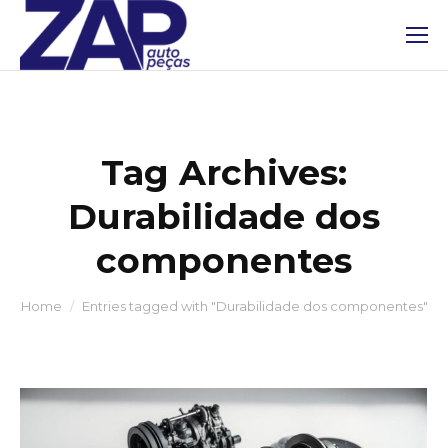
Tag Archives:
Durabilidade dos
componentes
You are here:
Home
Entries tagged with "Durabilidade dos componentes"