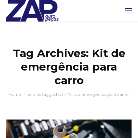
Tag Archives:
Kit de
emergência para
carro
You are here:
Home
Entries tagged with "Kit de emergência para carro"