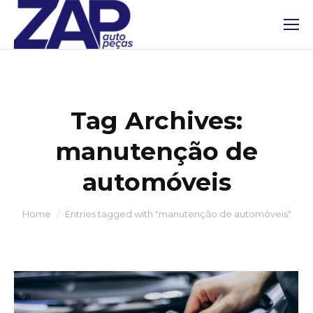
Tag Archives:
manutenção de
automóveis
You are here:
Home
Entries tagged with "manutenção de automóveis"