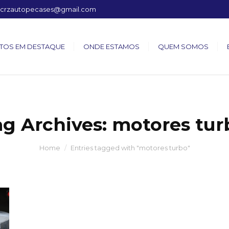
crzautopecases@gmail.com
TOS EM DESTAQUE
ONDE ESTAMOS
QUEM SOMOS
ag Archives:
motores tur
Home
Entries tagged with "motores turbo"