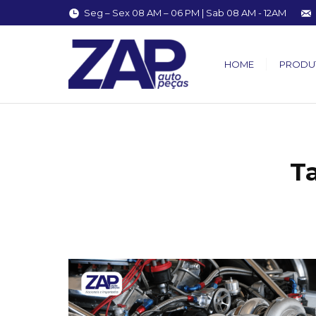
Seg – Sex 08 AM – 06 PM | Sab 08 AM - 12AM
HOME
PRODU
T
You are here: