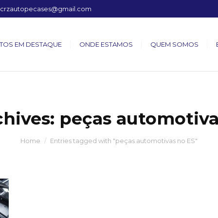
crzautopecases@gmail.com
TOS EM DESTAQUE
ONDE ESTAMOS
QUEM SOMOS
chives:
peças automotiva
Home
Entries tagged with "peças automotivas no ES"