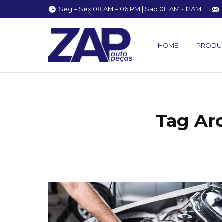
Seg – Sex 08 AM – 06 PM | Sab 08 AM - 12AM
HOME
PRODU
Tag Ar
You are here: