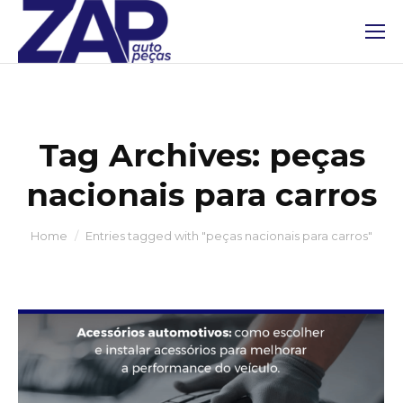
Tag Archives:
peças
nacionais para carros
You are here:
Home
Entries tagged with "peças nacionais para carros"