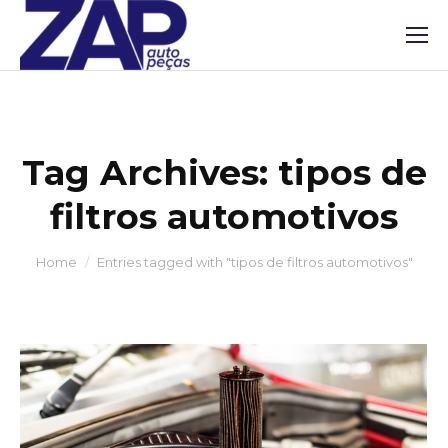
Tag Archives:
tipos de
filtros automotivos
You are here:
Home
Entries tagged with "tipos de filtros automotivos"