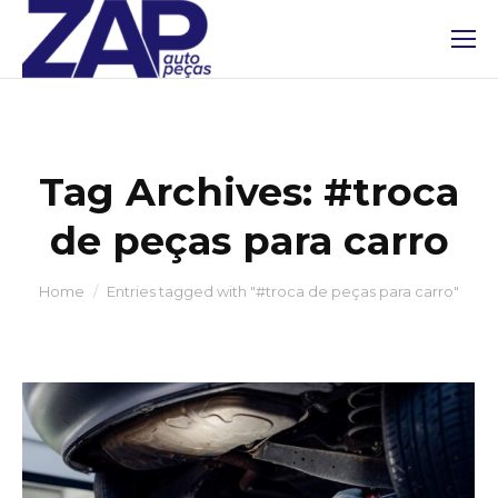
Tag Archives:
#troca
de peças para carro
You are here:
Home
Entries tagged with "#troca de peças para carro"