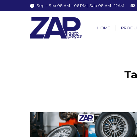
Seg – Sex 08 AM – 06 PM | Sab 08 AM - 12AM
HOME
PRODU
Ta
You are here: