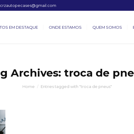
crzautopecases@gmail.com
TOS EM DESTAQUE
ONDE ESTAMOS
QUEM SOMOS
g Archives:
troca de pn
Home
Entries tagged with "troca de pneus"