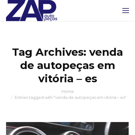
Tag Archives:
venda
de autopeças em
vitória – es
Home
You are here:
Entries tagged with "venda de autopeças em vitória – es"