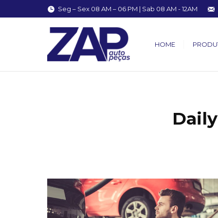
Seg – Sex 08 AM – 06 PM | Sab 08 AM - 12AM
HOME
PRODU
Daily
You are here: