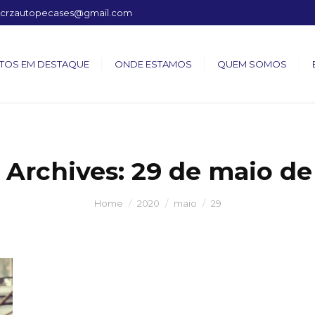
crzautopecases@gmail.com
TOS EM DESTAQUE
ONDE ESTAMOS
QUEM SOMOS
 Archives:
29 de maio de
Home
2020
maio
29