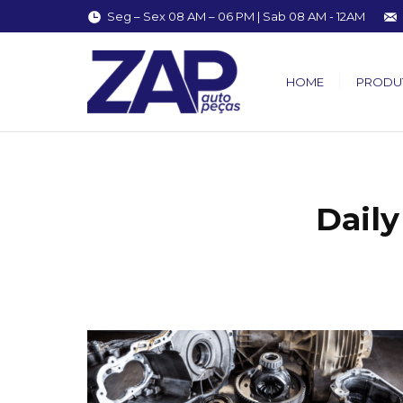
Seg – Sex 08 AM – 06 PM | Sab 08 AM - 12AM
HOME
PRODU
Daily
You are here: