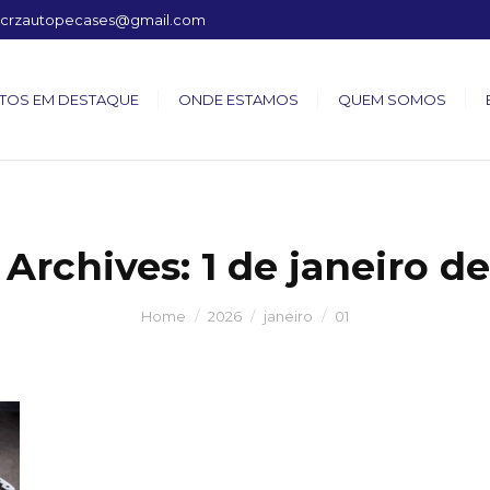
crzautopecases@gmail.com
TOS EM DESTAQUE
ONDE ESTAMOS
QUEM SOMOS
 Archives:
1 de janeiro d
Home
2026
janeiro
01