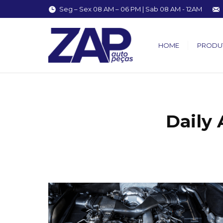
Seg – Sex 08 AM – 06 PM | Sab 08 AM - 12AM
HOME
PRODU
Daily 
You are here: