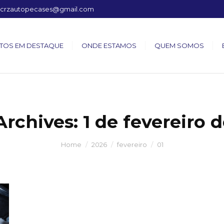
crzautopecases@gmail.com
TOS EM DESTAQUE
ONDE ESTAMOS
QUEM SOMOS
Archives:
1 de fevereiro 
Home
2026
fevereiro
01