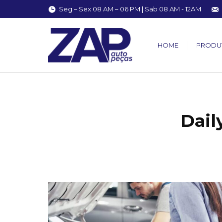
Seg – Sex 08 AM – 06 PM | Sab 08 AM - 12AM
HOME
PRODU
Dail
You are here: