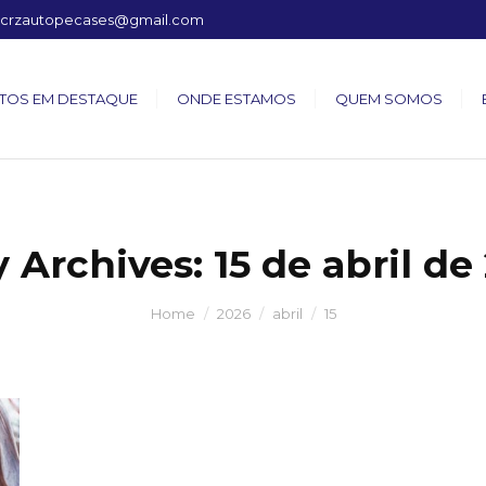
crzautopecases@gmail.com
TOS EM DESTAQUE
ONDE ESTAMOS
QUEM SOMOS
y Archives:
15 de abril de
Home
2026
abril
15