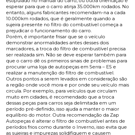
estipulado no manual do carro, ou outra orientação é 
esperar para que o carro atinja 35.000km rodados. No 
entanto, alguns fabricantes recomendam-na a cada 
10.000km rodados, que é geralmente quando a 
sujeira presente no filtro do combustível começa a 
prejudicar o funcionamento do carro. 
Porém, é importante frisar que se o veículo 
demonstrar anormalidades antes desses dois 
marcadores, a troca do filtro de combustível precisa 
ser realizada sim. Não se deve esperar também para 
que o carro dê os primeiros sinais de problemas para 
procurar uma 
loja de autopeças em Serra – ES e 
realizar a manutenção do filtro de combustível. 
Outros pontos a serem levados em consideração são 
a região onde você mora e por onde seu veículo mais 
circula. Por exemplo, para veículos que circulam 
muito em cidades, é recomendado que a troca 
dessas peças para carros seja delimitada em um 
período pré-definido, isso ajuda a manter o maior 
equilíbrio do motor. Outra recomendação da Zap 
Autopeças é alterar o filtro de combustível antes de 
períodos frios como durante o Inverno, isso evita que 
as sujeiras e impurezas solidifiquem e causem 