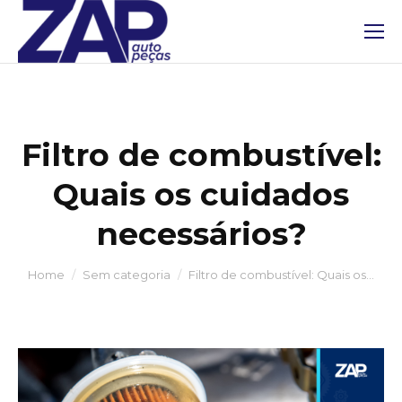
Filtro de combustível:
Quais os cuidados
necessários?
You are here:
Home
Sem categoria
Filtro de combustível: Quais os…