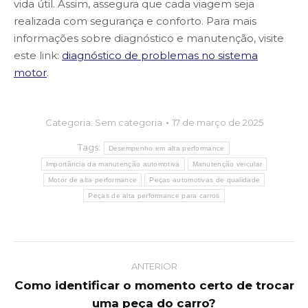
vida útil. Assim, assegura que cada viagem seja
realizada com segurança e conforto. Para mais
informações sobre diagnóstico e manutenção, visite
este link:
diagnóstico de problemas no sistema
motor
.
Categoria:
Sem categoria
17 de março de 2025
Tags:
Desempenho em alta performance
Importância da manutenção automotiva
Manutenção veicular
Motor de alta performance
Peças automotivas de qualidade
Peças de alta performance para carros
Post
ANTERIOR
navigation
Como identificar o momento certo de trocar
Previous
uma peça do carro?