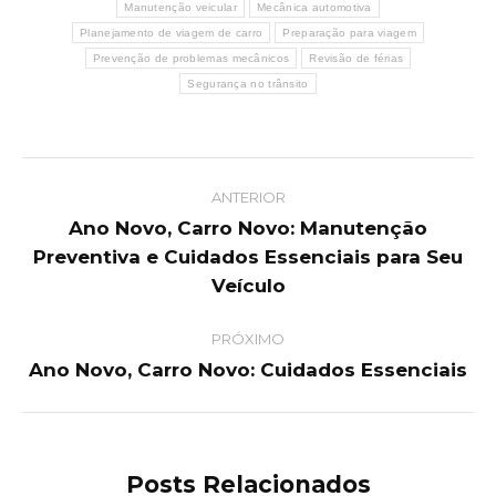
Manutenção veicular
Mecânica automotiva
Planejamento de viagem de carro
Preparação para viagem
Prevenção de problemas mecânicos
Revisão de férias
Segurança no trânsito
Post
ANTERIOR
navigation
Ano Novo, Carro Novo: Manutenção
Preventiva e Cuidados Essenciais para Seu
Previous
post:
Veículo
PRÓXIMO
Ano Novo, Carro Novo: Cuidados Essenciais
Next
post:
Posts Relacionados