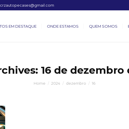
crzautopecases@gmail.com
TOS EM DESTAQUE
ONDE ESTAMOS
QUEM SOMOS
rchives:
16 de dezembro 
Home
2024
dezembro
16