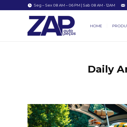
Seg – Sex 08 AM – 06 PM | Sab 08 AM - 12AM
HOME
PRODU
Daily A
You are here: