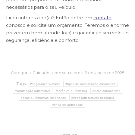
necessários para o seu veículo.
Ficou interessado(a)? Então entre em
contato
conosco e solicite um orçamento. Teremos o enorme
prazer em bem atendê-lo(a) e garantir ao seu veículo
segurança, eficiência e conforto.
Categoria:
Cuidados com seu carro
2 de janeiro de 2025
Tags:
#segurança veicular
#tipos de manutenção automotiva
manutenção automotiva
Mecânica automotiva
peças automotivas
peças automotivas importadas
peças automotivas nacionais
venda de autopeças
Post