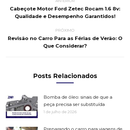
ANTERIOR
navigation
Cabeçote Motor Ford Zetec Rocam 1.6 8v:
Previous
Qualidade e Desempenho Garantidos!
post:
PRÓXIMO
Revisão no Carro Para as Férias de Verão: O
Next
Que Considerar?
post:
Posts Relacionados
Bomba de óleo: sinais de que a
peça precisa ser substituída
1 de julho de 2026
Preparando o carro para viagens de