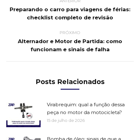
ANTERIOR
navigation
Preparando o carro para viagens de férias:
Previous
checklist completo de revisão
post:
PRÓXIMO
Alternador e Motor de Partida: como
Next
funcionam e sinais de falha
post:
Posts Relacionados
Virabrequim: qual a função dessa
peça no motor da motocicleta?
15 de julho de 2026
Bomba de óleo: sinais de que a