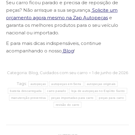
Seu carro ficou parado e precisa de reposição de
peças? Não arrisque a sua segurança.
Solicite um
orçamento agora mesmo na Zap Autopeças
e
garanta os melhores produtos para o seu veículo
nacional ou importado.
E para mais dicas indispensáveis, continue
acompanhando o nosso
Blog
!
Categoria:
Blog
,
Cuidados com seu carro
1 de junho de 2026
Tags:
autopeças
autopeças em Serra
autopeças originais
bateria descarregada
carro parado
loja de autopeças no Espírito Santo
manutenção preventiva
peças importadas para carro
peças para carro
revisão do carro
Post