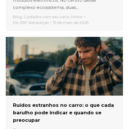
módulos eletrônicos. No centro desse
complexo ecossistema, duas…
Blog
,
Cuidados com seu carro
,
Motor
De
ZAP Autopeças
15 de maio de 2026
Ruídos estranhos no carro: o que cada
barulho pode indicar e quando se
preocupar