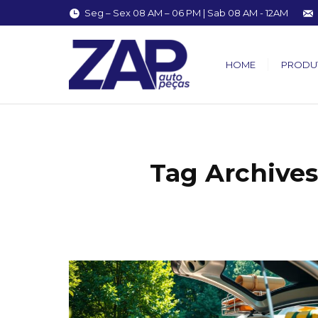
Seg – Sex 08 AM – 06 PM | Sab 08 AM - 12AM
HOME
PRODU
Tag Archives
You are here: