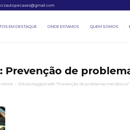
crzautopecases@gmail.com
TOS EM DESTAQUE
ONDE ESTAMOS
QUEM SOMOS
:
Prevenção de problem
Home
Entries tagged with "Prevenção de problemas mecânicos"