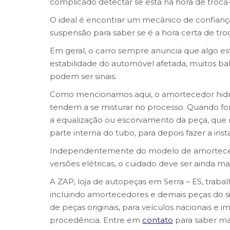
complicado detectar se está na hora de trocá
O ideal é encontrar um mecânico de confian
suspensão para saber se é a hora certa de tr
Em geral, o carro sempre anuncia que algo es
estabilidade do automóvel afetada, muitos b
podem ser sinais.
Como mencionamos aqui, o amortecedor hidrául
tendem a se misturar no processo. Quando for
a equalização ou escorvamento da peça, que n
parte interna do tubo, para depois fazer a inst
Independentemente do modelo de amortecedo
versões elétricas, o cuidado deve ser ainda 
A ZAP, loja de autopeças em Serra – ES, trab
incluindo amortecedores e demais peças do s
de peças originais, para veículos nacionais e
procedência. Entre em
contato
para saber ma