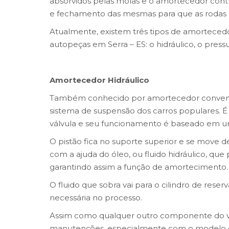
absorvidos pelas molas e o amortecedor contr
e fechamento das mesmas para que as rodas
Atualmente, existem três tipos de amortecedo
autopeças em Serra – ES: o hidráulico, o pressu
Amortecedor Hidráulico
Também conhecido por amortecedor convenci
sistema de suspensão dos carros populares. É 
válvula e seu funcionamento é baseado em um 
O pistão fica no suporte superior e se move 
com a ajuda do óleo, ou fluido hidráulico, qu
garantindo assim a função de amortecimento
O fluido que sobra vai para o cilindro de rese
necessária no processo.
Assim como qualquer outro componente do ve
manutenções, especialmente com o modelo de 