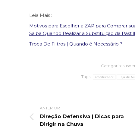
Leia Mais :
Motivos para Escolher a ZAP para Comprar su
Saiba Quando Realizar a Substituição da Pastil
Troca De Filtros | Quando é Necessário ?
Categoria:
suspe
Tags:
amortecedor
Loja de A
Post
ANTERIOR
navigation
Direção Defensiva | Dicas para
Previous
Dirigir na Chuva
post: