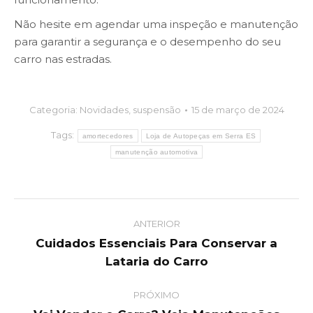
Não hesite em agendar uma inspeção e manutenção
para garantir a segurança e o desempenho do seu
carro nas estradas.
Categoria:
Novidades
,
suspensão
15 de março de 2024
Tags:
amortecedores
Loja de Autopeças em Serra ES
manutenção automotiva
Post
ANTERIOR
navigation
Cuidados Essenciais Para Conservar a
Previous
Lataria do Carro
post:
PRÓXIMO