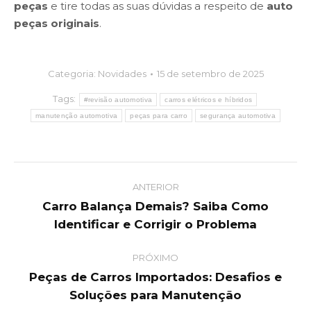
peças
e tire todas as suas dúvidas a respeito de
auto
peças originais
.
Categoria:
Novidades
15 de setembro de 2025
Tags:
#revisão automotiva
carros elétricos e híbridos
manutenção automotiva
peças para carro
segurança automotiva
Post
ANTERIOR
navigation
Carro Balança Demais? Saiba Como
Previous
Identificar e Corrigir o Problema
post:
PRÓXIMO
Peças de Carros Importados: Desafios e
Next
Soluções para Manutenção
post: