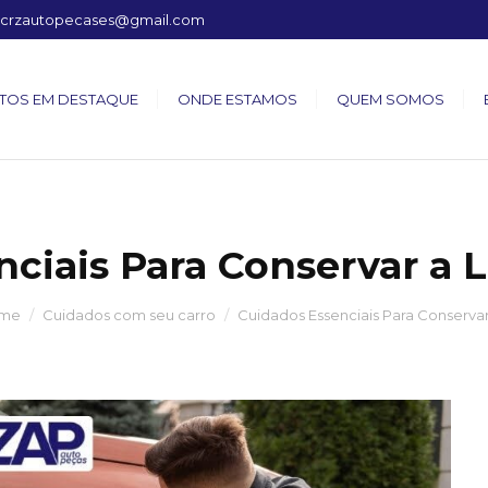
crzautopecases@gmail.com
TOS EM DESTAQUE
ONDE ESTAMOS
QUEM SOMOS
ciais Para Conservar a L
me
Cuidados com seu carro
Cuidados Essenciais Para Conserva