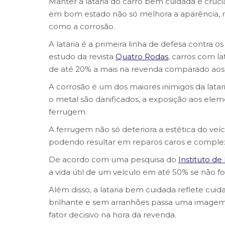
Manter a lataria do carro bem cuidada é crucia
em bom estado não só melhora a aparência,
como a corrosão.
A lataria é a primeira linha de defesa contra 
estudo da revista
Quatro Rodas
, carros com l
de até 20% a mais na revenda comparado aos
A corrosão é um dos maiores inimigos da latar
o metal são danificados, a exposição aos el
ferrugem.
A ferrugem não só deteriora a estética do v
podendo resultar em reparos caros e comple
De acordo com uma pesquisa do
Instituto de
a vida útil de um veículo em até 50% se não 
Além disso, a lataria bem cuidada reflete cui
brilhante e sem arranhões passa uma imagem
fator decisivo na hora da revenda.