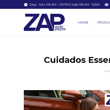
Seg – Sex 08 AM – 06 PM | Sab 08 AM - 12AM
HOME
PRODU
Cuidados Essen
You are here:
Ho