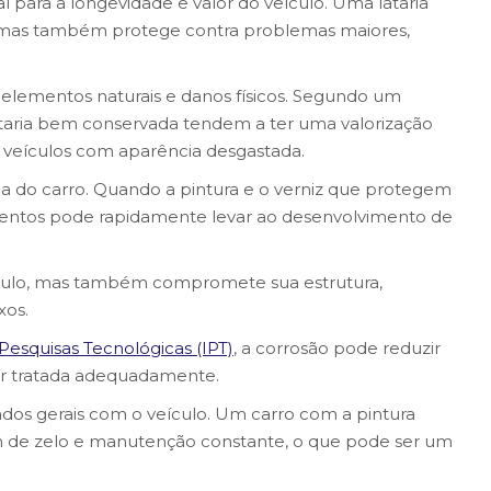
l para a longevidade e valor do veículo. Uma lataria
 mas também protege contra problemas maiores,
os elementos naturais e danos físicos. Segundo um
ataria bem conservada tendem a ter uma valorização
 veículos com aparência desgastada.
ia do carro. Quando a pintura e o verniz que protegem
ementos pode rapidamente levar ao desenvolvimento de
eículo, mas também compromete sua estrutura,
xos.
 Pesquisas Tecnológicas (IPT)
, a corrosão pode reduzir
for tratada adequadamente.
dados gerais com o veículo. Um carro com a pintura
 de zelo e manutenção constante, o que pode ser um