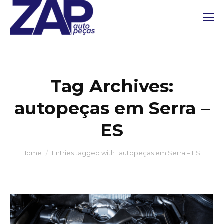
Tag Archives:
autopeças em Serra –
ES
You are here:
Home
Entries tagged with "autopeças em Serra – ES"