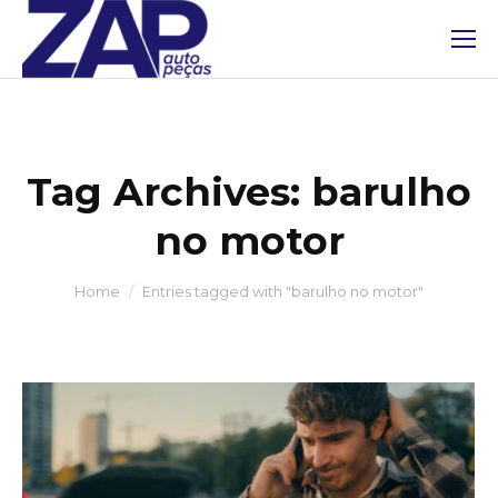
Tag Archives:
barulho
no motor
You are here:
Home
Entries tagged with "barulho no motor"