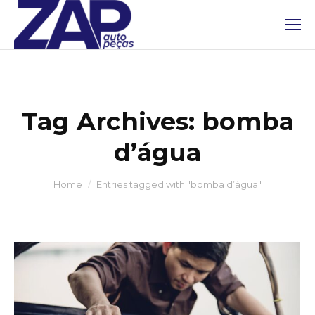
Tag Archives:
bomba
d’água
You are here:
Home
Entries tagged with "bomba d’água"