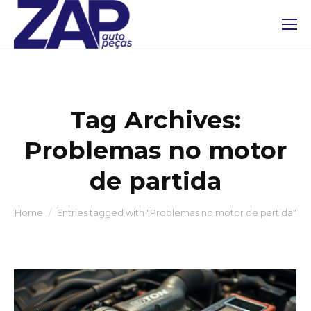
Tag Archives:
Problemas no motor
de partida
You are here:
Home
Entries tagged with "Problemas no motor de partida"