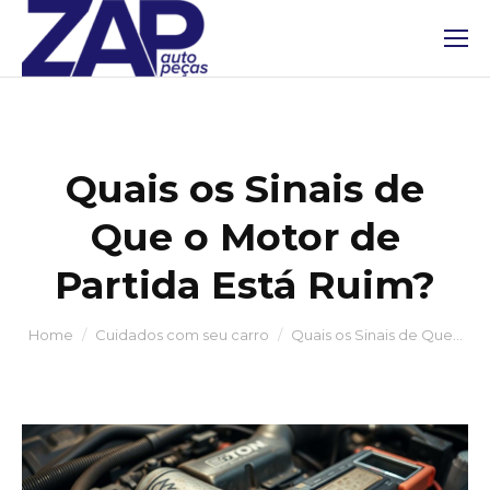
Quais os Sinais de
Que o Motor de
Partida Está Ruim?
You are here:
Home
Cuidados com seu carro
Quais os Sinais de Que…