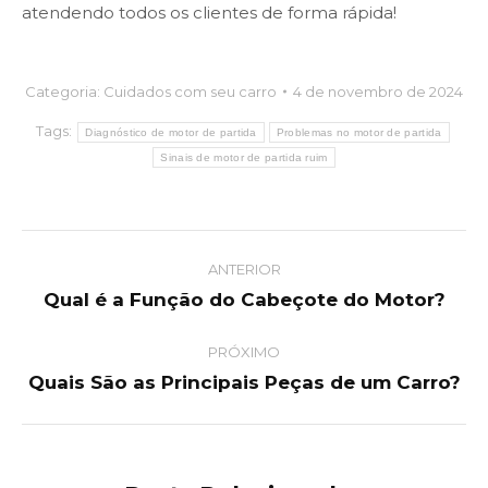
atendendo todos os clientes de forma rápida!
Categoria:
Cuidados com seu carro
4 de novembro de 2024
Tags:
Diagnóstico de motor de partida
Problemas no motor de partida
Sinais de motor de partida ruim
Post
ANTERIOR
navigation
Qual é a Função do Cabeçote do Motor?
Previous
post:
PRÓXIMO
Quais São as Principais Peças de um Carro?
Next
post: