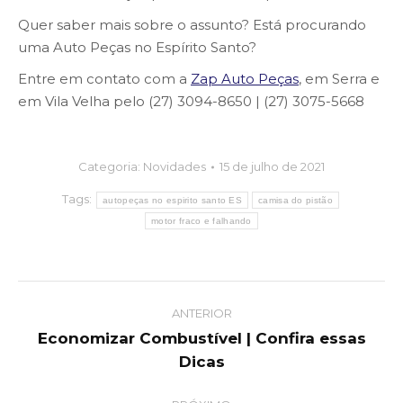
Quer saber mais sobre o assunto? Está procurando
uma Auto Peças no Espírito Santo?
Entre em contato com a
Zap Auto Peças
, em Serra e
em Vila Velha pelo (27) 3094-8650 | (27) 3075-5668
Categoria:
Novidades
15 de julho de 2021
Tags:
autopeças no espirito santo ES
camisa do pistão
motor fraco e falhando
Post
ANTERIOR
navigation
Economizar Combustível | Confira essas
Previous
Dicas
post: