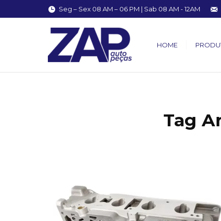
Seg – Sex 08 AM – 06 PM | Sab 08 AM - 12AM
HOME
PRODU
Tag A
You are here: