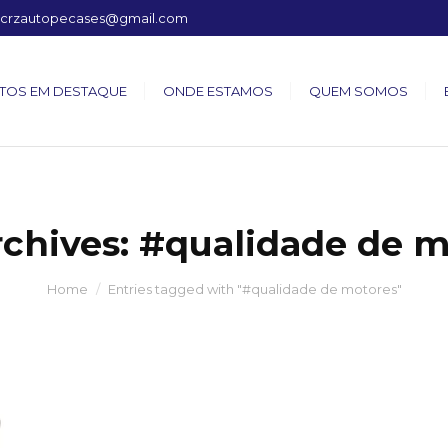
crzautopecases@gmail.com
TOS EM DESTAQUE
ONDE ESTAMOS
QUEM SOMOS
rchives:
#qualidade de m
Home
Entries tagged with "#qualidade de motores"