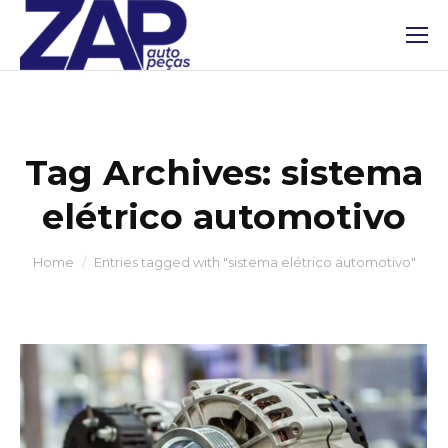
Tag Archives:
sistema
elétrico automotivo
You are here:
Home
Entries tagged with "sistema elétrico automotivo"