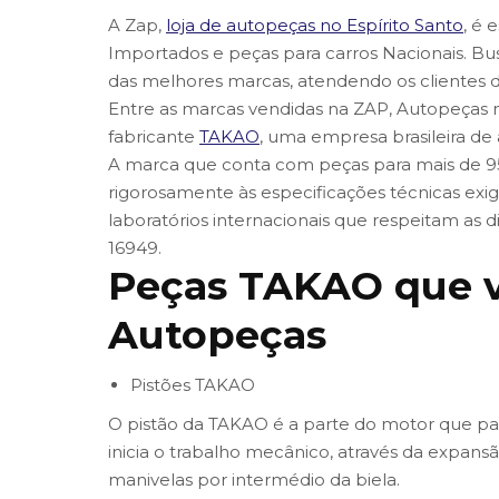
A Zap,
loja de autopeças no Espírito Santo
, é 
Importados e peças para carros Nacionais. B
das melhores marcas, atendendo os clientes 
Entre as marcas vendidas na ZAP, Autopeças n
fabricante
TAKAO
, uma empresa brasileira d
A marca que conta com peças para mais de 95
rigorosamente às especificações técnicas exi
laboratórios internacionais que respeitam as d
16949.
Peças TAKAO que v
Autopeças
Pistões TAKAO
O pistão da TAKAO é a parte do motor que par
inicia o trabalho mecânico, através da expans
manivelas por intermédio da biela.