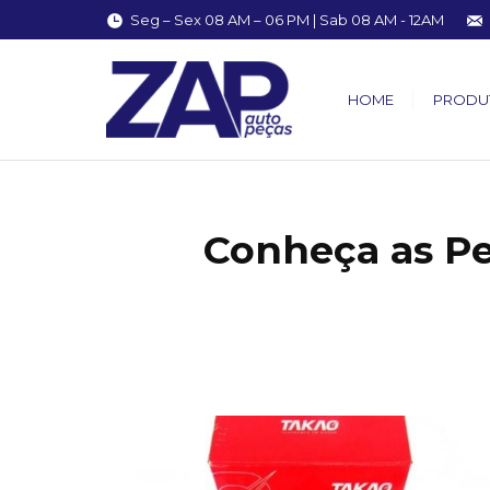
Seg – Sex 08 AM – 06 PM | Sab 08 AM - 12AM
HOME
PRODU
Conheça as P
You are here: