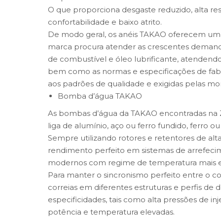
O que proporciona desgaste reduzido, alta res
confortabilidade e baixo atrito.
De modo geral, os anéis TAKAO oferecem uma 
marca procura atender as crescentes deman
de combustível e óleo lubrificante, atendend
bem como as normas e especificações de fabri
aos padrões de qualidade e exigidas pelas mo
Bomba d’água TAKAO
As bombas d’água da TAKAO encontradas na Z
liga de alumínio, aço ou ferro fundido, ferro o
Sempre utilizando rotores e retentores de alt
rendimento perfeito em sistemas de arrefeci
modernos com regime de temperatura mais e
Para manter o sincronismo perfeito entre o c
correias em diferentes estruturas e perfis de
especificidades, tais como alta pressões de i
potência e temperatura elevadas.