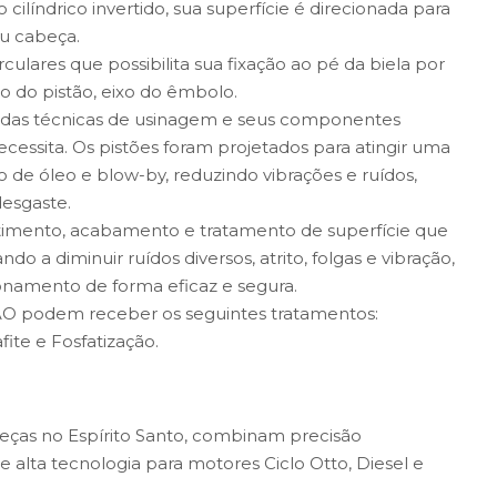
líndrico invertido, sua superfície é direcionada para
u cabeça.
irculares que possibilita sua fixação ao pé da biela por
 do pistão, eixo do êmbolo.
adas técnicas de usinagem e seus componentes
essita. Os pistões foram projetados para atingir uma
de óleo e blow-by, reduzindo vibrações e ruídos,
desgaste.
timento, acabamento e tratamento de superfície que
do a diminuir ruídos diversos, atrito, folgas e vibração,
ionamento de forma eficaz e segura.
KAO podem receber os seguintes tratamentos:
ite e Fosfatização.
eças no Espírito Santo, combinam precisão
alta tecnologia para motores Ciclo Otto, Diesel e