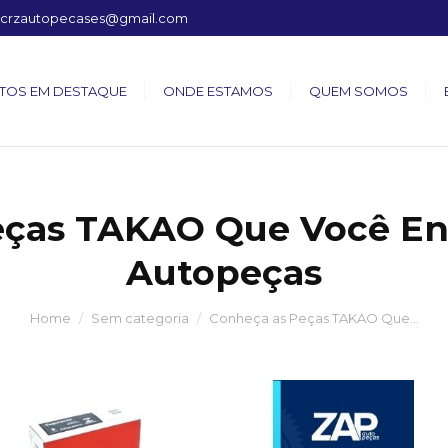
crzautopecases@gmail.com
TOS EM DESTAQUE
ONDE ESTAMOS
QUEM SOMOS
eças TAKAO Que Você En
Autopeças
Home
Sem categoria
Conheça as Peças TAKAO Que…