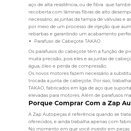
aço de alta resistência, ou de fibra que tamb
recoberta com lâminas fibras de alto desemp
necessário; as juntas da
tampa de válvulas e as
por meio de um processo de injeção que aumen
rebarbas e garantindo um acabamento perfei
Parafuso de Cabeçote TAKAO
Os parafusos do cabeçote têm a função de pr
muita precisão, pois eles e as juntas de cab
água, óleo e perda de compressão.
Os novos motores fazem necessário a substit
trocada a junta de cabeçote. Por isso, traba
TAKAO, fabricados em liga de aço que suporta 
elevadas para motores. Além de parafusos mais
Porque Comprar Com a Zap Aut
A Zap Autopeças é referência quando se trata
oferecidos, e ainda trabalha apenas com fabric
No momento em que você investir em peças d