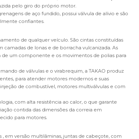
zida pelo giro do próprio motor.
agens de aço fundido, possui válvula de alívio e são
almente confiantes.
onamento de qualquer veículo. São cintas constituídas
om camadas de lonas e de borracha vulcanizada. As
orça de um componente e os movimentos de polias para
comando de válvulas e o virabrequim, a TAKAO produz
 dentes, para atender motores modernos e suas
 injeção de combustível, motores multiválvulas e com
ologia, com alta resistência ao calor, o que garante
ariação contida das dimensões da correia em
tecido para motores.
s , em versão multilâminas, juntas de cabeçote, com