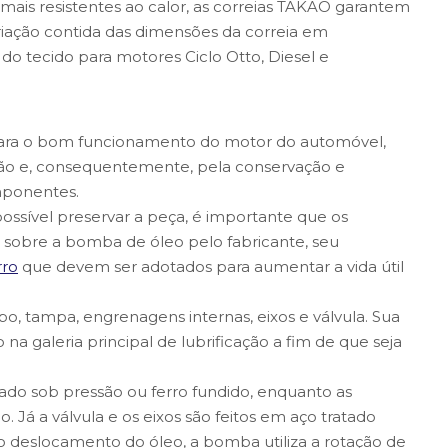
ais resistentes ao calor, as correias TAKAO garantem
ariação contida das dimensões da correia em
 do tecido para motores Ciclo Otto, Diesel e
ara o bom funcionamento do motor do automóvel,
ação e, consequentemente, pela conservação e
mponentes.
ossível preservar a peça, é importante que os
 sobre a bomba de óleo pelo fabricante, seu
rro
que devem ser adotados para aumentar a vida útil
 tampa, engrenagens internas, eixos e válvula. Sua
o na galeria principal de lubrificação a fim de que seja
tado sob pressão ou ferro fundido, enquanto as
 Já a válvula e os eixos são feitos em aço tratado
 o deslocamento do óleo, a bomba utiliza a rotação de