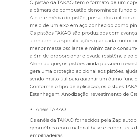
O pistão da TAKAO tem o formato de um copo ci
a câmara de combustão denominada fundo o
A parte média do pistão, possui dois orifícios c
meio de um eixo em aço conhecido como pino
Os pistões TAKAO são produzidos com avanç
atendem às especificações que cada motor nec
menor massa oscilante e minimizar o consumo 
além de proporcionar elevada resistência ao 
Além do que, os pistões ainda possuem reves
gera uma proteção adicional aos pistões, ajudan
sendo muito útil para garantir um ótimo func
Conforme o tipo de aplicação, os pistões TA
Estanhagem, Anodização, revestimento de Graf
Anéis TAKAO
Os anéis da TAKAO fornecidos pela Zap autop
geométrica com material base e coberturas de 
empilhadeiras.