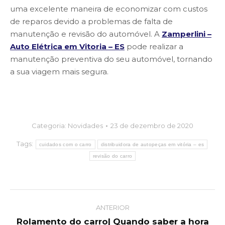
uma excelente maneira de economizar com custos
de reparos devido a problemas de falta de
manutenção e revisão do automóvel. A
Zamperlini –
Auto Elétrica em Vitoria – ES
pode realizar a
manutenção preventiva do seu automóvel, tornando
a sua viagem mais segura.
Categoria:
Novidades
23 de dezembro de 2020
Tags:
cuidados com o carro
distribuidora de autopeças em vitória – es
revisão do carro
Post
ANTERIOR
navigation
Rolamento do carro| Quando saber a hora