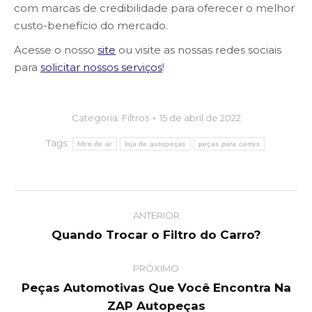
com marcas de credibilidade para oferecer o melhor
custo-benefício do mercado.
Acesse o nosso
site
ou visite as nossas redes sociais
para
solicitar nossos serviços
!
Categoria:
Filtros
15 de abril de 2022
Tags:
filtro de ar
loja de autopeças
peças para carros
Post
ANTERIOR
navigation
Quando Trocar o Filtro do Carro?
Previous
post:
PRÓXIMO
Peças Automotivas Que Você Encontra Na
Next
ZAP Autopeças