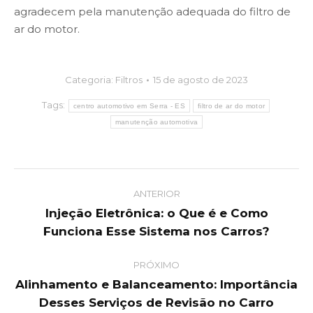
agradecem pela manutenção adequada do filtro de
ar do motor.
Categoria:
Filtros
15 de agosto de 2023
Tags:
centro automotivo em Serra - ES
filtro de ar do motor
manutenção automotiva
Post
ANTERIOR
navigation
Injeção Eletrônica: o Que é e Como
Previous
Funciona Esse Sistema nos Carros?
post:
PRÓXIMO
Alinhamento e Balanceamento: Importância
Next
Desses Serviços de Revisão no Carro
post: