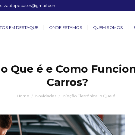
crzautopecases@gmail.com
TOS EM DESTAQUE
ONDE ESTAMOS
QUEM SOMOS
: o Que é e Como Funcio
Carros?
Home
Novidades
Injeção Eletrônica: o Que é…