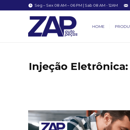
Seg – Sex 08 AM – 06 PM | Sab 08 AM - 12AM
HOME
PRODU
Injeção Eletrônica
You are here: