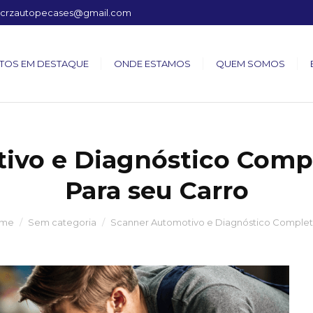
crzautopecases@gmail.com
TOS EM DESTAQUE
ONDE ESTAMOS
QUEM SOMOS
ivo e Diagnóstico Compl
Para seu Carro
me
Sem categoria
Scanner Automotivo e Diagnóstico Complet