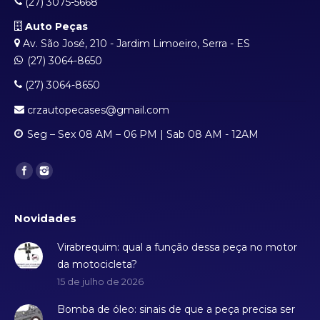
(27) 3075-5668
Auto Peças
Av. São José, 210 - Jardim Limoeiro, Serra - ES
(27) 3064-8650
(27) 3064-8650
crzautopecases@gmail.com
Seg – Sex 08 AM – 06 PM | Sab 08 AM - 12AM
Find us on:
Novidades
Virabrequim: qual a função dessa peça no motor
da motocicleta?
15 de julho de 2026
Bomba de óleo: sinais de que a peça precisa ser