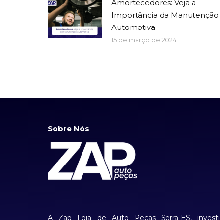
Amortecedores: Veja a
Importância da Manutenção
Automotiva
15 de março de 2024
Sobre Nós
A Zap Loja de Auto Peças Serra-ES, investi