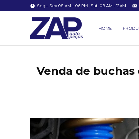
Seg – Sex 08 AM – 06 PM | Sab 08 AM - 12AM
HOME
PRODU
Venda de buchas 
You are here: