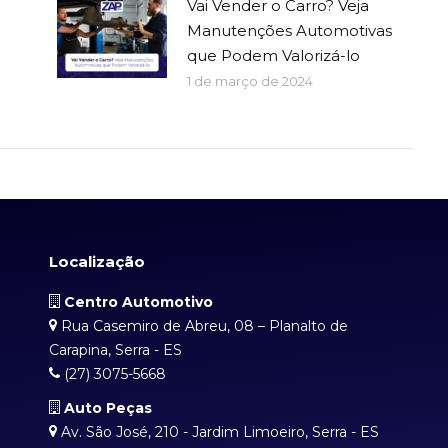
Vai Vender o Carro? Veja
Manutenções Automotivas
que Podem Valorizá-lo
1 de março de 2024
Localização
Centro Automotivo
Rua Casemiro de Abreu, 08 – Planalto de
Carapina, Serra - ES
(27) 3075-5668
Auto Peças
Av. São José, 210 - Jardim Limoeiro, Serra - ES