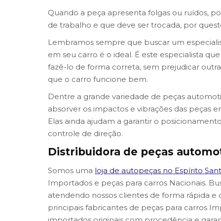
Quando a peça apresenta folgas ou ruídos, po
de trabalho e que deve ser trocada, por ques
Lembramos sempre que buscar um especialista
em seu carro é o ideal. É este especialista que
fazê-lo de forma correta, sem prejudicar outr
que o carro funcione bem.
Dentre a grande variedade de peças automoti
absorver os impactos e vibrações das peças en
Elas ainda ajudam a garantir o posicionamento
controle de direção.
Distribuidora de peças automot
Somos uma
loja de autopeças no Espírito San
Importados e peças para carros Nacionais. B
atendendo nossos clientes de forma rápida e 
principais fabricantes de peças para carros I
importados originais com procedência e garan