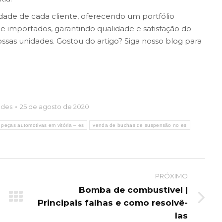
de de cada cliente, oferecendo um portfólio
 e importados, garantindo qualidade e satisfação do
sas unidades. Gostou do artigo? Siga nosso blog para
ades
25 de agosto de 2020
e peças automotivas em vitória – es
venda de buchas de suspensão no es
PRÓXIMO
Bomba de combustível |
Next
Principais falhas e como resolvê-
post:
las