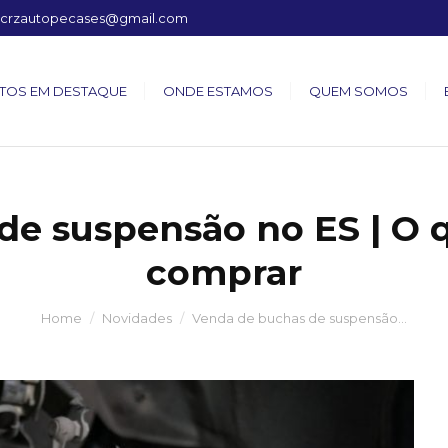
crzautopecases@gmail.com
TOS EM DESTAQUE
ONDE ESTAMOS
QUEM SOMOS
de suspensão no ES | O q
comprar
Home
Novidades
Venda de buchas de suspensão…