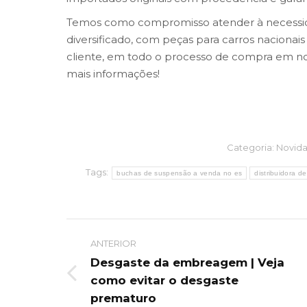
Temos como compromisso atender à necessida
diversificado, com peças para carros nacionais
cliente, em todo o processo de compra em nos
mais informações!
Categoria:
Novid
Tags:
buchas de suspensão a venda no es
distribuidora d
Post
ANTERIOR
navigation
Desgaste da embreagem | Veja
Previous
como evitar o desgaste
post:
prematuro