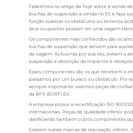
Falaremos no artigo de hoje sobre a venda d
buchas de suspensão a venda no ES e faça su
função suavizar os obstáculos ou terrenos ac
seus ocupantes possam ter uma viagem tranqu
Os componentes mais conhecidos são os amo
buchas de suspensão que servem para auxiliar
da viagem. As buchas por sua vez, evitam o atri
suspensão e absorção de impactos e vibrações.
Esses componentes são os que recebem o im
passamos por um buraco ou obstáculo. Por isso
sempre importante usarmos peças de confian
da BFX-BORFLEX.
A empresa possui a recertificação ISO 9001/20
internacionais. Peças de qualidade inferior p
danificando também outros componentes qu
Existem outras marcas de reputação inferior, 